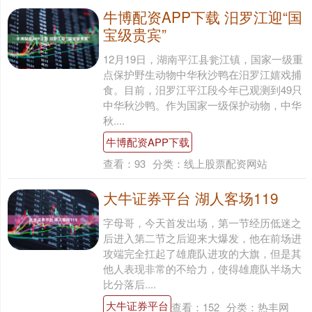
牛博配资APP下载 汨罗江迎“国
宝级贵宾”
12月19日，湖南平江县瓮江镇，国家一级重
点保护野生动物中华秋沙鸭在汨罗江嬉戏捕
食。目前，汨罗江平江段今年已观测到49只
中华秋沙鸭。作为国家一级保护动物，中华
秋....
牛博配资APP下载
查看：
93
分类：
线上股票配资网站
大牛证券平台 湖人客场119
字母哥，今天首发出场，第一节经历低迷之
后进入第二节之后迎来大爆发，他在前场进
攻端完全扛起了雄鹿队进攻的大旗，但是其
他人表现非常的不给力，使得雄鹿队半场大
比分落后....
大牛证券平台
查看：
152
分类：
热丰网