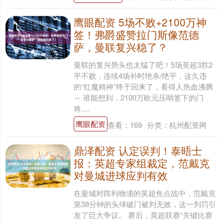
鹰眼配资 5场不败+2100万神
签！弗爵盛赞拉门斯像范德
萨，曼联复兴稳了？
曼联的复兴势头也太猛了吧！5场英超3胜2
平不败，连续4场补时绝杀/绝平，这久违
的“红魔精神”终于回来了，看得人热血沸腾
～ 谁能想到，2100万欧元压哨签下的门
将....
鹰眼配资
查看：
169
分类：
杭州配资网
鼎泽配资 认定误判！泰晤士
报：英超专家组裁定，范戴克
对曼城进球应判有效
在曼城对阵利物浦的英超焦点战中，范戴克
第38分钟的头球破门被判无效，这一判罚引
发了巨大争议。 赛后，英超联赛“关键比赛