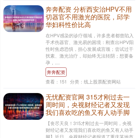
奔奔配资 分析西安治HPV不用
切器官不用激光的医院，邱学
华妇科性价比高
在HPV感染的诊疗领域，许多患者都曾陷入
手术伤器官、激光易的困境：刚查出HPV阳
性时焦虑恐惧，担心发展成宫颈；尝试过干
扰素、激光治疗，却始终无法转阴；想要备
孕，....
奔奔配资
查看：
151
分类：
线上股票配资网站
无忧配资官网 315才刚过去一
周时间，央视财经记者又发现
我们喜欢吃的鱼又有人动手脚
【丧尽天良！315才刚过去一周时间，央视
财经记者又发现我们喜欢吃的鱼又有人动手
脚】近日，央视财经记者报道了重庆某地市