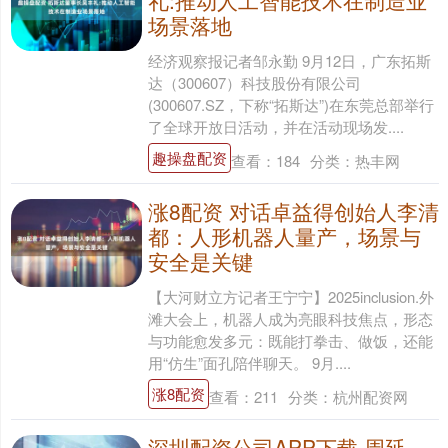
礼:推动人工智能技术在制造业
场景落地
经济观察报记者邹永勤 9月12日，广东拓斯
达（300607）科技股份有限公司
(300607.SZ，下称“拓斯达”)在东莞总部举行
了全球开放日活动，并在活动现场发....
趣操盘配资
查看：
184
分类：
热丰网
涨8配资 对话卓益得创始人李清
都：人形机器人量产，场景与
安全是关键
【大河财立方记者王宁宁】2025inclusion.外
滩大会上，机器人成为亮眼科技焦点，形态
与功能愈发多元：既能打拳击、做饭，还能
用“仿生”面孔陪伴聊天。 9月....
涨8配资
查看：
211
分类：
杭州配资网
深圳配资公司APP下载 周延