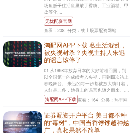
场鱼贩子往活鱼里放丁香馚、工业酒精、甲
盐等化....
无忧配资官网
查看：
208
分类：
线上股票配资网站
淘配网APP下载 私生活混乱，
被央视封杀？央视主持人朱迅
的谣言该停了
01 从1998年放弃日本的大好前程回国，到
以全国第一的成绩考入央视，再到四次站上
春晚舞台。 朱迅的每一步都被放大镜盯着，
人红是非多，她身上的谣言也随之而来。....
淘配网APP下载
查看：
164
分类：
热丰网
证券配资开户平台 美日都不种
的“毒树”，中国当香饽饽越种越
广，真相果然不简单