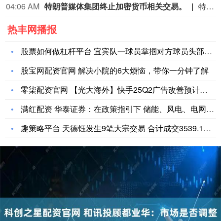
04:06 AM
特朗普媒体集团终止加密货币相关交易。
特朗普媒体集团终止加密货币相关交易。
热丰网播报
股票如何做杠杆平台 宜宾队一球员掌掴对方球员头部，四川省足协
股宝网配资官网 解决小院的6大烦恼，带你一分钟了解
零柒配资官网 【光大海外】快手25Q2广告改善预计驱动业绩平
满红配资 华泰证券：在政策指引下 储能、风电、电网板块公司有
趣策略平台 天德钰发生9笔大宗交易 合计成交3539.15万