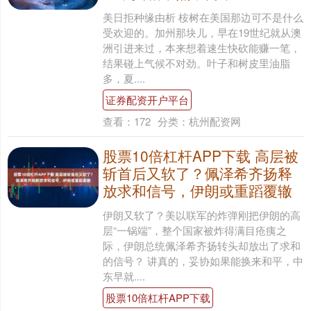
美日拒种缘由析 桉树在美国那边可不是什么
受欢迎的。加州那块儿，早在19世纪就从澳
洲引进来过，本来想着速生快砍能赚一笔，
结果碰上气候不对劲。叶子和树皮里油脂
多，夏....
证券配资开户平台
查看：
172
分类：
杭州配资网
股票10倍杠杆APP下载 高层被
斩首后又软了？佩泽希齐扬释
放求和信号，伊朗或重蹈覆辙
伊朗又软了？美以联军的炸弹刚把伊朗的高
层“一锅端”，整个国家被炸得满目疮痍之
际，伊朗总统佩泽希齐扬转头却放出了求和
的信号？ 讲真的，妥协如果能换来和平，中
东早就....
股票10倍杠杆APP下载