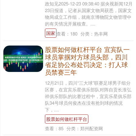
政知见2025-12-23 09:38:40 据央视新闻12月
23日报道，记者从国家文物局获悉，国家文
物局成立工作组，就南京博物院文物管理中
的有关情况开展核查。....
国家
查看：
180
分类：
热丰网
股票如何做杠杆平台 宜宾队一
球员掌掴对方球员头部，四川
省足协公布处罚决定：打人球
员禁赛三年
12月21日，四川“三大球”联赛足球男子组分
区赛，在宜宾乐星俱乐部队对阵自贡长淮弘
祥俱乐部队的比赛过程中，宜宾乐星俱乐部
队34号球员何俊杰在没有抢到球的情况
下，....
股票如何做杠杆平台
查看：
85
分类：
郑州配资网