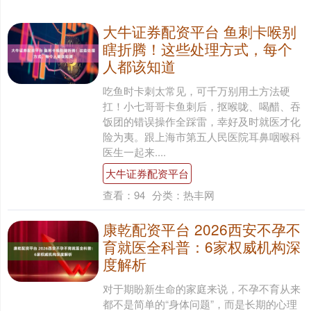
大牛证券配资平台 鱼刺卡喉别
瞎折腾！这些处理方式，每个
人都该知道
吃鱼时卡刺太常见，可千万别用土方法硬
扛！小七哥哥卡鱼刺后，抠喉咙、喝醋、吞
饭团的错误操作全踩雷，幸好及时就医才化
险为夷。跟上海市第五人民医院耳鼻咽喉科
医生一起来....
大牛证券配资平台
查看：
94
分类：
热丰网
康乾配资平台 2026西安不孕不
育就医全科普：6家权威机构深
度解析
对于期盼新生命的家庭来说，不孕不育从来
都不是简单的“身体问题”，而是长期的心理