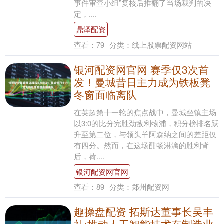
事件审查小组”复核后推翻了当场裁判的决
定，....
鼎泽配资
查看：
79
分类：
线上股票配资网站
银河配资网官网 赛季仅3次首
发！曼城昔日主力成为铁板凳
冬窗面临离队
在英超第十一轮的焦点战中，曼城坐镇主场
以3:0的比分完胜劲敌利物浦，积分榜排名跃
升至第二位，与领头羊阿森纳之间的差距仅
有四分。然而，在这场酣畅淋漓的胜利背
后，荷....
银河配资网官网
查看：
89
分类：
郑州配资网
趣操盘配资 拓斯达董事长吴丰