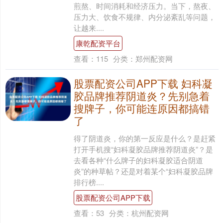
煎熬、时间消耗和经济压力。当下，熬夜、
压力大、饮食不规律、内分泌紊乱等问题，
让越来....
康乾配资平台
查看：
115
分类：
郑州配资网
股票配资公司APP下载 妇科凝
胶品牌推荐阴道炎？先别急着
搜牌子，你可能连原因都搞错
了
得了阴道炎，你的第一反应是什么？是赶紧
打开手机搜“妇科凝胶品牌推荐阴道炎”？是
去看各种“什么牌子的妇科凝胶适合阴道
炎”的种草帖？还是对着某个“妇科凝胶品牌
排行榜....
股票配资公司APP下载
查看：
53
分类：
杭州配资网