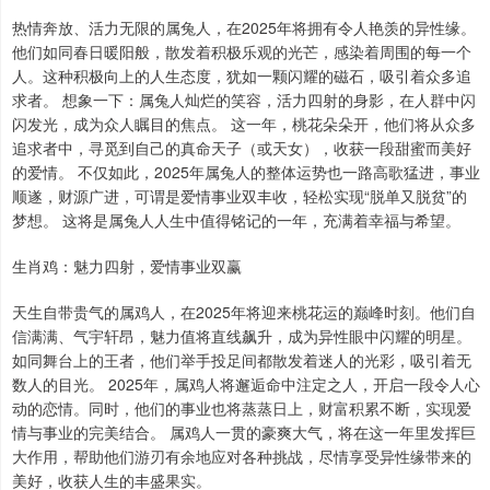
热情奔放、活力无限的属兔人，在2025年将拥有令人艳羡的异性缘。
他们如同春日暖阳般，散发着积极乐观的光芒，感染着周围的每一个
人。这种积极向上的人生态度，犹如一颗闪耀的磁石，吸引着众多追
求者。 想象一下：属兔人灿烂的笑容，活力四射的身影，在人群中闪
闪发光，成为众人瞩目的焦点。 这一年，桃花朵朵开，他们将从众多
追求者中，寻觅到自己的真命天子（或天女），收获一段甜蜜而美好
的爱情。 不仅如此，2025年属兔人的整体运势也一路高歌猛进，事业
顺遂，财源广进，可谓是爱情事业双丰收，轻松实现“脱单又脱贫”的
梦想。 这将是属兔人人生中值得铭记的一年，充满着幸福与希望。
生肖鸡：魅力四射，爱情事业双赢
天生自带贵气的属鸡人，在2025年将迎来桃花运的巅峰时刻。他们自
信满满、气宇轩昂，魅力值将直线飙升，成为异性眼中闪耀的明星。
如同舞台上的王者，他们举手投足间都散发着迷人的光彩，吸引着无
数人的目光。 2025年，属鸡人将邂逅命中注定之人，开启一段令人心
动的恋情。同时，他们的事业也将蒸蒸日上，财富积累不断，实现爱
情与事业的完美结合。 属鸡人一贯的豪爽大气，将在这一年里发挥巨
大作用，帮助他们游刃有余地应对各种挑战，尽情享受异性缘带来的
美好，收获人生的丰盛果实。