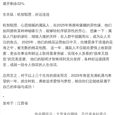
展开剩余32%
生肖鼠：机智聪慧，好运连连
机智聪慧、心思细腻的属鼠人，在2025年将拥有爆棚的异性缘。他们
如同拥有某种神秘吸引力，能够轻松俘获异性的芳心。 想象一下：属
鼠人巧妙的谈吐，细致入微的关怀，在人群中脱颖而出，成为众人关
注的焦点。 2025年，他们的桃花运势如日中天，仿佛置身于浪漫的花
海之中，被无数的桃花包围。 这一年，属鼠人不仅能在爱情上收获甜
蜜，更会在事业和财运上取得显著突破，实现令人羡慕的“脱单又脱
贫”的完美逆袭。 他们的聪明才智将得到充分发挥，各种好运接踵而
至，成就一段令人惊叹的人生佳话。
总而言之，对于以上三个生肖的朋友而言，2025年将是充满机遇与希
望的一年。抓住时机，勇敢追求爱情与梦想，相信你们定能收获属于
自己的幸福与成功！
"
发布于：江西省
热丰网提示：文章来自网络，不代表本站观点。