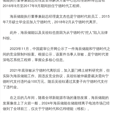
储能执行董事兼副总经理及全球解决方案中心总经理易梓琦也曾在
2016年9月至2017年9月期间担任宁德时代工程师。
海辰储能执行董事兼副总经理庞文杰也是宁德时代前员工，2015
年7月硕士毕业后加入宁德时代，2018年2月从宁德时代离开。
此外，海辰储能以及吴祖钰也曾因为从宁德时代“挖人”陷入法律
纠纷。
2023年11月，中国庭审公开网公示了一件海辰储能和宁德时代之
间的竞业限制纠纷案。根据公示，该案件当事人张敏，是宁德时代资
深电芯系统工程师，掌握众多核心信息。
2021年底张敏从宁德时代离职后，加入厦门稀土材料研究所，但
实际为海辰储能工作。因违反竞业协议，吴祖钰被仲裁委裁决需向宁
德时代支付违约金100万元。随后吴祖钰通过其妻子向宁德时代支付
了违约金。
在之后的几年间，随着全球新能源市场的蓬勃发展，海辰储能的
发展像坐上了火箭一般，2024年海辰储能在储能锂离子电池市场已经
做到了全球前三，仅次于宁德时代和亿纬锂能（维权）。