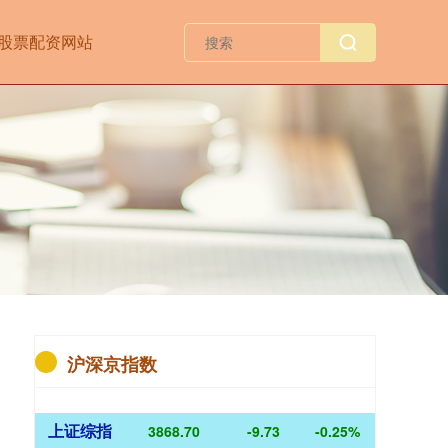
股票配资网站
沪深京指数
上证综指
3868.70
-9.73
-0.25%