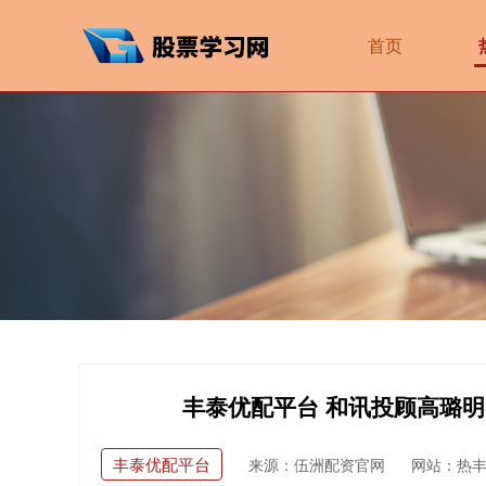
首页
丰泰优配平台 和讯投顾高璐
丰泰优配平台
来源：伍洲配资官网
网站：热