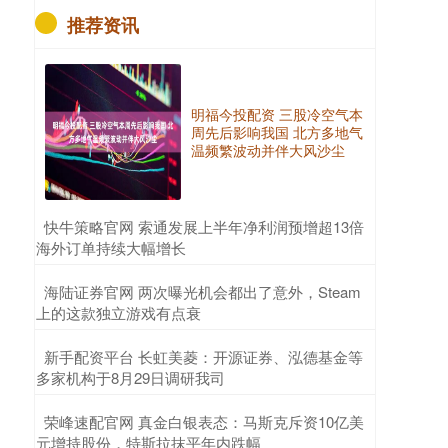
推荐资讯
明福今投配资 三股冷空气本
周先后影响我国 北方多地气
温频繁波动并伴大风沙尘
​快牛策略官网 索通发展上半年净利润预增超13倍
海外订单持续大幅增长
​海陆证券官网 两次曝光机会都出了意外，Steam
上的这款独立游戏有点衰
​新手配资平台 长虹美菱：开源证券、泓德基金等
多家机构于8月29日调研我司
​荣峰速配官网 真金白银表态：马斯克斥资10亿美
元增持股份，特斯拉抹平年内跌幅