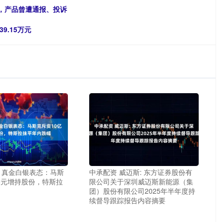
缓，产品曾遭通报、投诉
9.15万元
 真金白银表态：马斯
中承配资 威迈斯: 东方证券股份有
美元增持股份，特斯拉
限公司关于深圳威迈斯新能源（集
团）股份有限公司2025年半年度持
续督导跟踪报告内容摘要