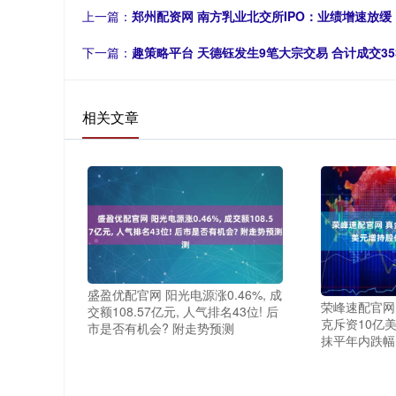
上一篇：
郑州配资网 南方乳业北交所IPO：业绩增速放
下一篇：
趣策略平台 天德钰发生9笔大宗交易 合计成交353
相关文章
盛盈优配官网 阳光电源涨0.46%, 成
荣峰速配官网
交额108.57亿元, 人气排名43位! 后
克斥资10亿
市是否有机会? 附走势预测
抹平年内跌幅