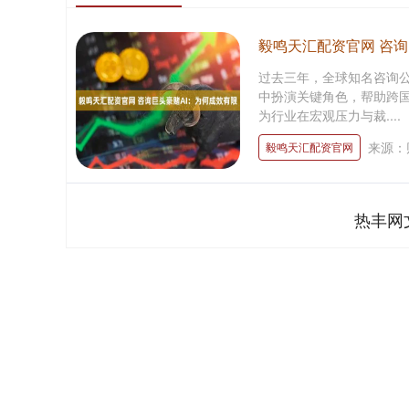
毅鸣天汇配资官网 咨询
过去三年，全球知名咨询
中扮演关键角色，帮助跨
为行业在宏观压力与裁....
来源：
毅鸣天汇配资官网
热丰网