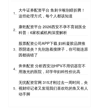
大牛证券配资平台 鱼刺卡喉别瞎折腾！
1、
这些处理方式，每个人都该知道
康乾配资平台 2026西安不孕不育就医全
2、
科普：6家权威机构深度解析
股票配资公司APP下载 妇科凝胶品牌推
荐阴道炎？先别急着搜牌子，你可能连原
3、
因都搞错了
奔奔配资 分析西安治HPV不用切器官不
4、
用激光的医院，邱学华妇科性价比高
无忧配资官网 315才刚过去一周时间，央
视财经记者又发现我们喜欢吃的鱼又有人
5、
动手脚