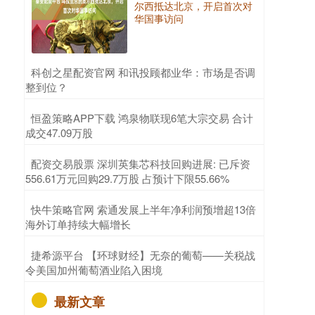
尔西抵达北京，开启首次对
华国事访问
​科创之星配资官网 和讯投顾都业华：市场是否调
整到位？
​恒盈策略APP下载 鸿泉物联现6笔大宗交易 合计
成交47.09万股
​配资交易股票 深圳英集芯科技回购进展: 已斥资
556.61万元回购29.7万股 占预计下限55.66%
​快牛策略官网 索通发展上半年净利润预增超13倍
海外订单持续大幅增长
​捷希源平台 【环球财经】无奈的葡萄——关税战
令美国加州葡萄酒业陷入困境
最新文章